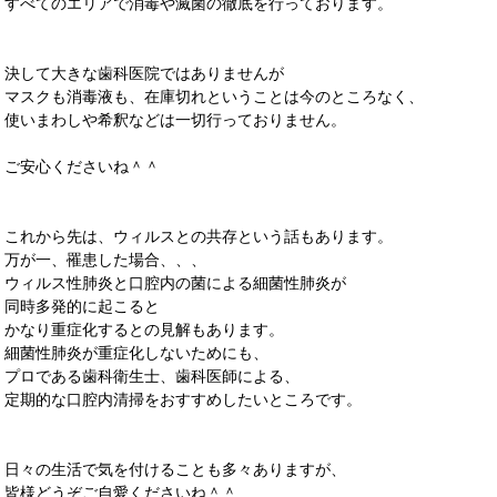
すべてのエリアで消毒や滅菌の徹底を行っております。
決して大きな歯科医院ではありませんが
マスクも消毒液も、在庫切れということは今のところなく、
使いまわしや希釈などは一切行っておりません。
ご安心くださいね＾＾
これから先は、ウィルスとの共存という話もあります。
万が一、罹患した場合、、、
ウィルス性肺炎と口腔内の菌による細菌性肺炎が
同時多発的に起こると
かなり重症化するとの見解もあります。
細菌性肺炎が重症化しないためにも、
プロである歯科衛生士、歯科医師による、
定期的な口腔内清掃をおすすめしたいところです。
日々の生活で気を付けることも多々ありますが、
皆様どうぞご自愛くださいね＾＾