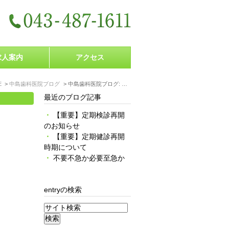
求人案内
アクセス
E
中島歯科医院ブログ
中島歯科医院ブログ: 2020年5月
最近のブログ記事
【重要】定期検診再開
のお知らせ
【重要】定期健診再開
時期について
不要不急か必要至急か
entryの検索